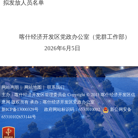
拟发放人员名单
喀什经济开发
区党政办公室（
党群工作部
）
202
6
年
6
月
5
日
网站声明
｜
网站地图
｜
联系我们
主办：喀什经济开发区管理委员会 Copyright © 2013 喀什经济开发区信
息网 版权所有 承办：喀什经济开发区党政办公室
新ICP备13000329号
政府网站标识码：6531010002
新公网安备
65310102653144号