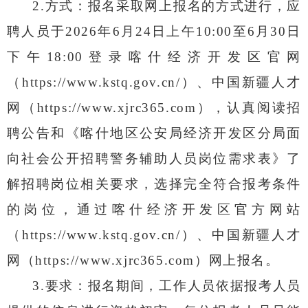
2.
方式：报名采取网上报名的方式进行，应
聘人员于
2026
年
6
月
24
日上午
10:00
至
6
月
30
日
下午
18:00
登录
喀什经济开发区
官网
（
https://www.kstq.gov.cn/
）、中国新疆人才
网（
https://www.xjrc365.com
），认真
阅读招
聘公告和《喀什地区公安局
经济开发区分局
面
向社会公开招聘警务辅助人员
岗位需求
表》了
解招聘岗位相关要求，选择完全符合报考条件
的岗位
，通过喀什经济开发区官方网站
（
https://www.kstq.gov.cn/
）、中国新疆人才
网（
https://www.xjrc365.com
）网上报名。
3.
要求：报名期间，工作人员依据报考人
员